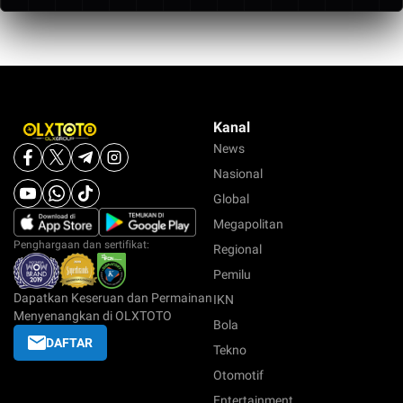
handphone setiap minggu.
situs tersebut. Dengan menggunakan link terbaru,
pemain dapat login dengan lancar dan menikmati
promo weekend tanpa hambatan.
Kanal
News
Nasional
Global
Megapolitan
Penghargaan dan sertifikat:
Regional
Pemilu
Dapatkan Keseruan dan Permainan
IKN
Menyenangkan di OLXTOTO
Bola
DAFTAR
Tekno
Otomotif
Entertainment