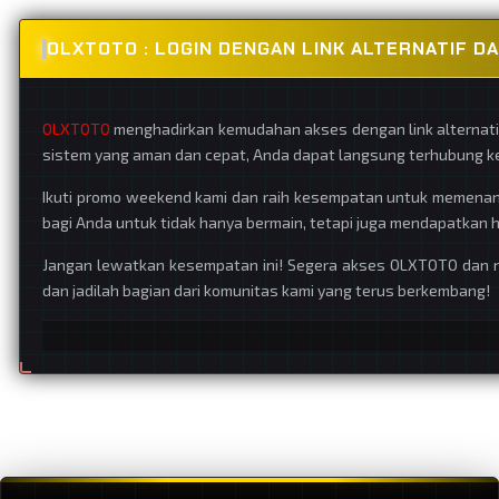
OLXTOTO : LOGIN DENGAN LINK ALTERNATIF 
OLXTOTO
menghadirkan kemudahan akses dengan link alternati
sistem yang aman dan cepat, Anda dapat langsung terhubung ke
Ikuti promo weekend kami dan raih kesempatan untuk memenang
bagi Anda untuk tidak hanya bermain, tetapi juga mendapatkan
Jangan lewatkan kesempatan ini! Segera akses OLXTOTO dan n
dan jadilah bagian dari komunitas kami yang terus berkembang!