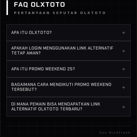
FAQ OLXTOTO
PERTANYAAN SEPUTAR OLXTOTO
+
APA ITU OLXTOTO?
OLXTOTO merupakan situs permainan online yang
APAKAH LOGIN MENGGUNAKAN LINK ALTERNATIF
+
menyediakan berbagai pasaran populer dengan
TETAP AMAN?
sistem yang stabil. Login melalui link alternatif
Ya, login menggunakan link alternatif resmi tetap
membantu pemain tetap bisa mengakses akun
+
APA ITU PROMO WEEKEND 25?
aman karena menggunakan server serta sistem
mereka dengan lancar meskipun domain utama
keamanan yang sama dengan situs utama. Pemain
Promo weekend OLXTOTO merupakan program
sedang mengalami gangguan atau pembatasan
BAGAIMANA CARA MENGIKUTI PROMO WEEKEND
hanya perlu memastikan bahwa link yang
+
spesial yang memberikan hadiah menarik kepada
akses.
TERSEBUT?
digunakan berasal dari sumber resmi OLXTOTO.
para pemain aktif. Dalam program ini, OLXTOTO
Untuk mengikuti promo ini, pemain cukup login ke
membagikan 25 unit handphone setiap minggu
DI MANA PEMAIN BISA MENDAPATKAN LINK
+
akun mereka melalui situs utama atau link
ALTERNATIF OLXTOTO TERBARU?
sebagai bentuk apresiasi kepada member yang
alternatif resmi OLXTOTO. Setelah itu pemain
berpartisipasi selama periode promo berlangsung.
Link alternatif OLXTOTO terbaru biasanya
dapat mengikuti ketentuan promo yang berlaku
dibagikan melalui layanan customer service resmi,
agar berkesempatan mendapatkan hadiah
Seo MindFreak
komunitas pemain, atau informasi terbaru dari